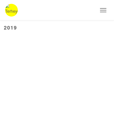
HOME
Aktuelles
2019
AUSSTELLUNGEN
ARBEITEN
STEINSKULPTUREN
OBJEKTE
FOTOGRAFIE
INSTALLATIONEN
MALEREI
PROJEKTE UND WORKSHOPS
VITA