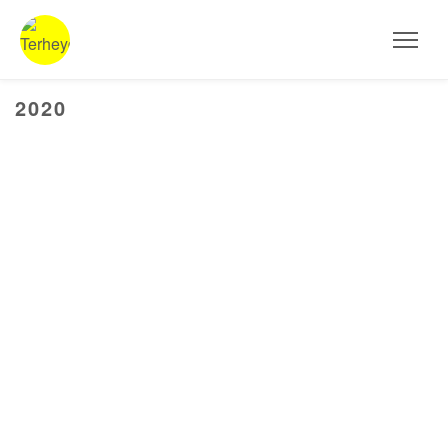
HOME
Aktuelles
2020
AUSSTELLUNGEN
ARBEITEN
STEINSKULPTUREN
OBJEKTE
FOTOGRAFIE
INSTALLATIONEN
MALEREI
PROJEKTE UND WORKSHOPS
VITA