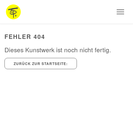
HOME
Aktuelles
AUSSTELLUNGEN
FEHLER 404
ARBEITEN
Dieses Kunstwerk ist noch nicht fertig.
STEINSKULPTUREN
ZURÜCK ZUR STARTSEITE:
OBJEKTE
FOTOGRAFIE
INSTALLATIONEN
MALEREI
PROJEKTE UND WORKSHOPS
VITA