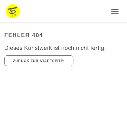
HOME
Aktuelles
AUSSTELLUNGEN
FEHLER 404
ARBEITEN
Dieses Kunstwerk ist noch nicht fertig.
STEINSKULPTUREN
ZURÜCK ZUR STARTSEITE:
OBJEKTE
FOTOGRAFIE
INSTALLATIONEN
MALEREI
PROJEKTE UND WORKSHOPS
VITA