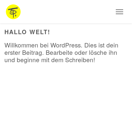
HOME
Aktuelles
HALLO WELT!
AUSSTELLUNGEN
ARBEITEN
Willkommen bei WordPress. Dies ist dein
erster Beitrag. Bearbeite oder lösche ihn
und beginne mit dem Schreiben!
STEINSKULPTUREN
OBJEKTE
FOTOGRAFIE
INSTALLATIONEN
MALEREI
PROJEKTE UND WORKSHOPS
VITA