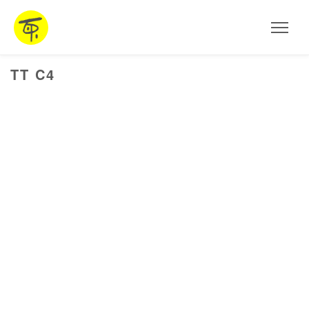
HOME
Aktuelles
TT C4
AUSSTELLUNGEN
ARBEITEN
STEINSKULPTUREN
OBJEKTE
FOTOGRAFIE
INSTALLATIONEN
MALEREI
PROJEKTE UND WORKSHOPS
VITA