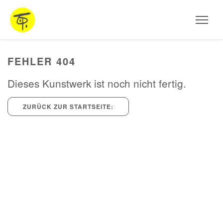
HOME
Aktuelles
AUSSTELLUNGEN
FEHLER 404
ARBEITEN
Dieses Kunstwerk ist noch nicht fertig.
STEINSKULPTUREN
ZURÜCK ZUR STARTSEITE:
OBJEKTE
FOTOGRAFIE
INSTALLATIONEN
MALEREI
PROJEKTE UND WORKSHOPS
VITA